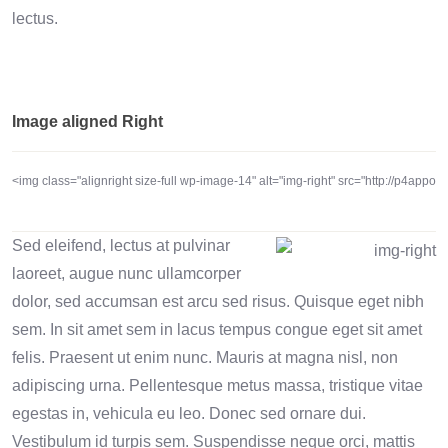
lectus.
Image aligned Right
<img class="alignright size-full wp-image-14" alt="img-right" src="http://p4app
Sed eleifend, lectus at pulvinar
laoreet, augue nunc ullamcorper
dolor, sed accumsan est arcu sed risus. Quisque eget nibh
sem. In sit amet sem in lacus tempus congue eget sit amet
felis. Praesent ut enim nunc. Mauris at magna nisl, non
adipiscing urna. Pellentesque metus massa, tristique vitae
egestas in, vehicula eu leo. Donec sed ornare dui.
Vestibulum id turpis sem. Suspendisse neque orci, mattis