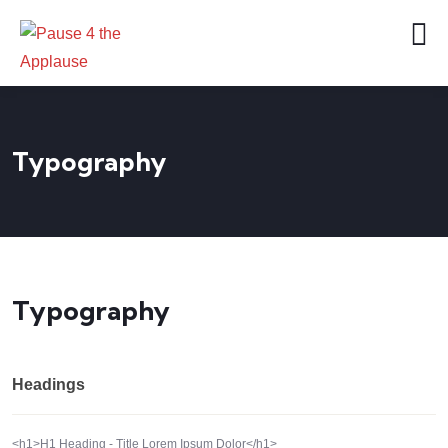
Typography
Typography
Headings
<h1>H1 Heading - Title Lorem Ipsum Dolor</h1>                   
